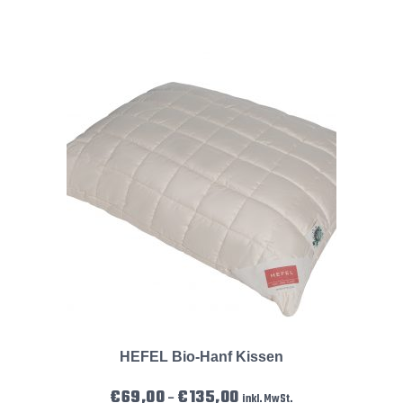
HEFEL Bio-Hanf Kissen
Preisspanne: €69,00 bis €135
€
69,00
€
135,00
–
inkl. MwSt.