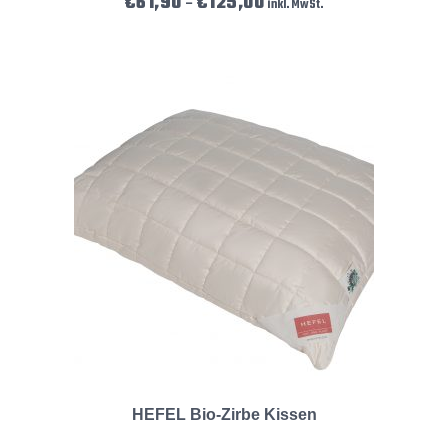
€
61,90
€
125,00
–
inkl. MwSt.
HEFEL Bio-Zirbe Kissen