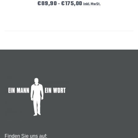
Preisspanne: €89,90 bis €175
€
89,90
€
175,00
–
inkl. MwSt.
Finden Sie uns auf: