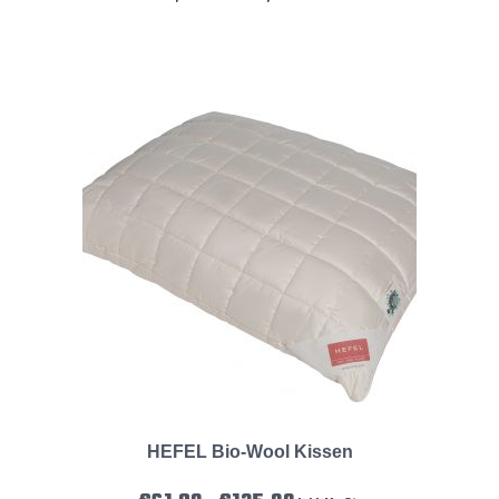
HEFEL Bio-Wool Kissen
Preisspanne: €61,90 bis €125,