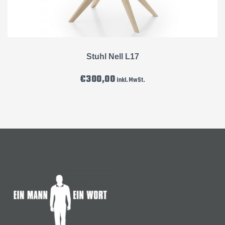
Stuhl Nell L17
€
300,00
inkl. MwSt.