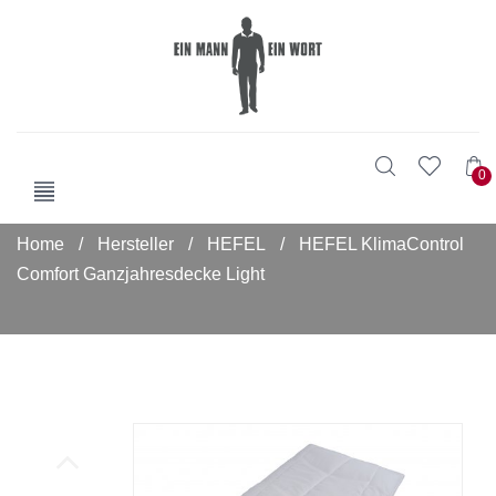
0
Home
/
Hersteller
/
HEFEL
/
HEFEL KlimaControl
Comfort Ganzjahresdecke Light