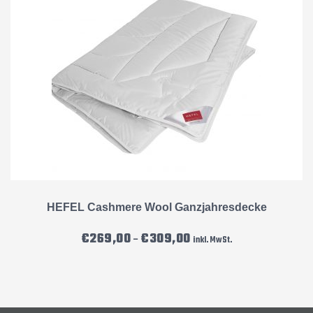
HEFEL Cashmere Wool Ganzjahresdecke
Preisspanne: €269,00 bis €3
€
269,00
€
309,00
–
inkl. MwSt.