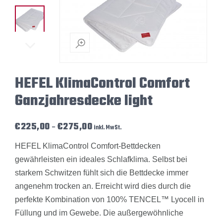
HEFEL KlimaControl Comfort
Ganzjahresdecke light
Preisspanne: €225,00 bis €275,00
€
225,00
€
275,00
–
inkl. MwSt.
HEFEL KlimaControl Comfort-Bettdecken
gewährleisten ein ideales Schlafklima. Selbst bei
starkem Schwitzen fühlt sich die Bettdecke immer
angenehm trocken an. Erreicht wird dies durch die
perfekte Kombination von 100% TENCEL™ Lyocell in
Füllung und im Gewebe. Die außergewöhnliche