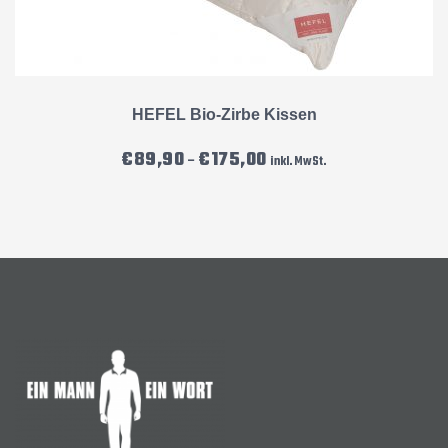
HEFEL Bio-Zirbe Kissen
Preisspanne: €89,90 bis €175
€
89,90
€
175,00
–
inkl. MwSt.