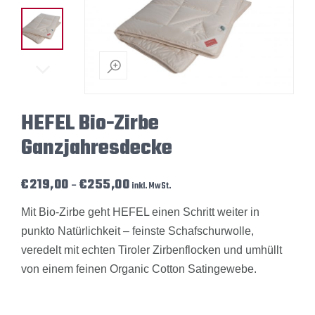
HEFEL Bio-Zirbe
Ganzjahresdecke
Preisspanne: €219,00 bis €255,00
€
219,00
€
255,00
–
inkl. MwSt.
Mit Bio-Zirbe geht HEFEL einen Schritt weiter in
punkto Natürlichkeit – feinste Schafschurwolle,
veredelt mit echten Tiroler Zirbenflocken und umhüllt
von einem feinen Organic Cotton Satingewebe.