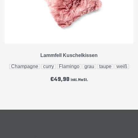
Lammfell Kuschelkissen
Champagne
curry
Flamingo
grau
taupe
weiß
€
49,90
inkl. MwSt.