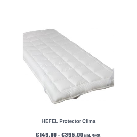
HEFEL Protector Clima
Preisspanne: €149,00 bis €3
€
149,00
€
395,00
–
inkl. MwSt.