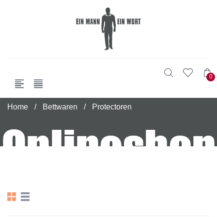
0
Home
/
Bettwaren
/
Protectoren