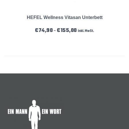
HEFEL Wellness Vitasan Unterbett
Preisspanne: €74,90 bis €155
€
74,90
€
155,00
–
inkl. MwSt.