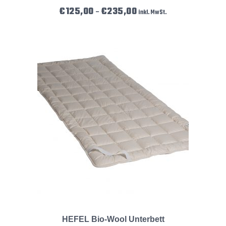
Preisspanne: €125,00 bis €23
€
125,00
€
235,00
–
inkl. MwSt.
HEFEL Bio-Wool Unterbett