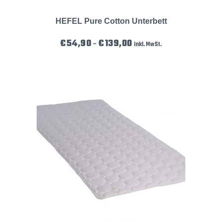
HEFEL Pure Cotton Unterbett
Preisspanne: €54,90 bis €139
€
54,90
€
139,00
–
inkl. MwSt.