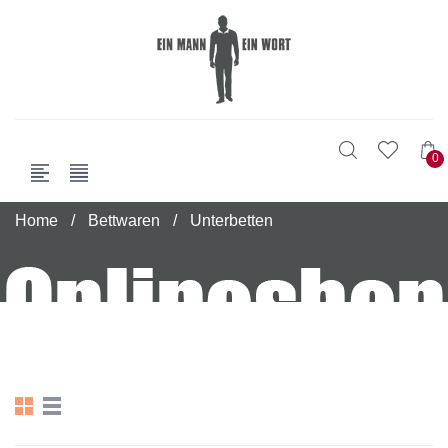
0
Home
/
Bettwaren
/
Unterbetten