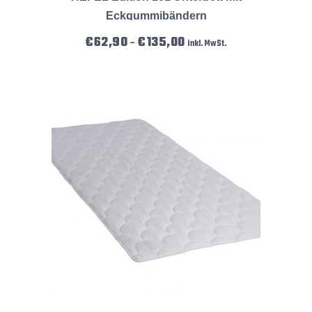
Eckgummibändern
Preisspanne: €62,90 bis €135,
€
62,90
€
135,00
–
inkl. MwSt.