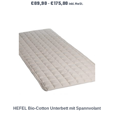
Preisspanne: €89,90 bis €175
€
89,90
€
175,00
–
inkl. MwSt.
HEFEL Bio-Cotton Unterbett mit Spannvolant