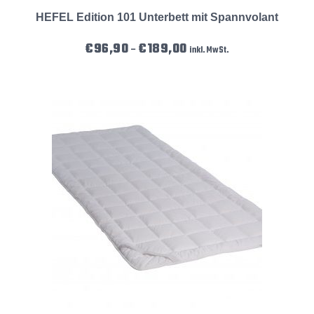
HEFEL Edition 101 Unterbett mit Spannvolant
Preisspanne: €96,90 bis €189
€
96,90
€
189,00
–
inkl. MwSt.