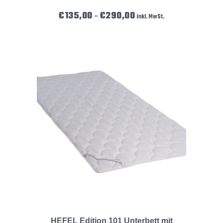
Preisspanne: €135,00 bis €2
€
135,00
€
290,00
–
inkl. MwSt.
HEFEL Edition 101 Unterbett mit