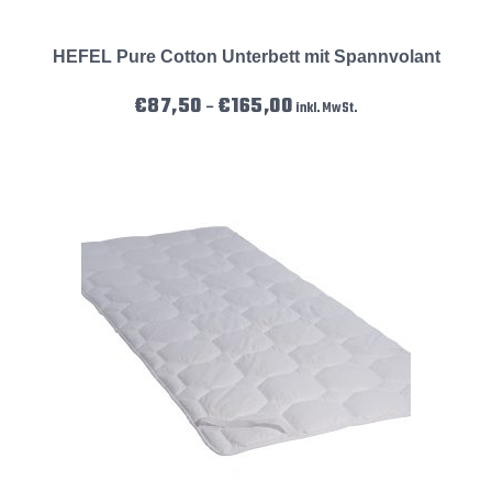
HEFEL Pure Cotton Unterbett mit Spannvolant
Preisspanne: €87,50 bis €165,
€
87,50
€
165,00
–
inkl. MwSt.