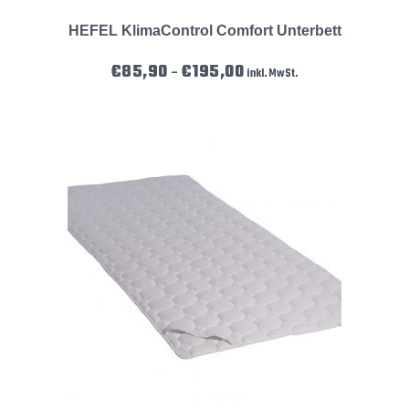
HEFEL KlimaControl Comfort Unterbett
Preisspanne: €85,90 bis €195
€
85,90
€
195,00
–
inkl. MwSt.