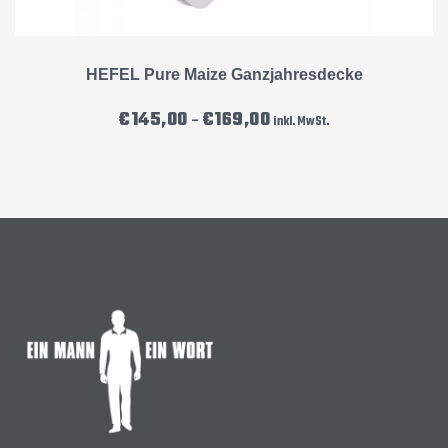
HEFEL Pure Maize Ganzjahresdecke
Preisspanne: €145,00 bis €16
€
145,00
€
169,00
–
inkl. MwSt.